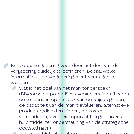
Algemene beginselen
Hou altijd rekening met de algemene beginselen voor
overheidsopdrachten wanneer ondernemers
gecontacteerd worden: gelijke behandeling, non-
discriminatie, transparantie en proportionaliteit
Bereid de vergadering voor door het doel van de
vergadering duidelijk te definiëren. Bepaal welke
informatie uit de vergadering dient verkregen te
worden
Wat is het doel van het marktonderzoek?
(Bijvoorbeeld potentiële leveranciers identificeren,
de tendensen op het vlak van de prijs begrijpen,
de capaciteit van de markt evalueren, alternatieve
producten/diensten vinden, de kosten
verminderen, overheidsopdrachten gebruiken als
hulpmiddel ter ondersteuning van de strategische
doelstellingen)
In elke verbintenis met de leveranciers moet men