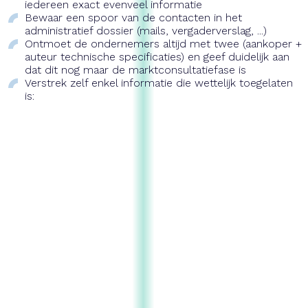
iedereen exact evenveel informatie
Bewaar een spoor van de contacten in het
administratief dossier (mails, vergaderverslag, ...)
Ontmoet de ondernemers altijd met twee (aankoper +
auteur technische specificaties) en geef duidelijk aan
dat dit nog maar de marktconsultatiefase is
Verstrek zelf enkel informatie die wettelijk toegelaten
is:
Dit artikel is afgeleid en afkomstig uit de teksten van
BOSA - de Federale overheidsdienst Beleid en
Ondersteuning. De volledige tekst vindt u hieronder
terug
BOSA
TERUG NAAR TOP
Marialei 11, bus 1